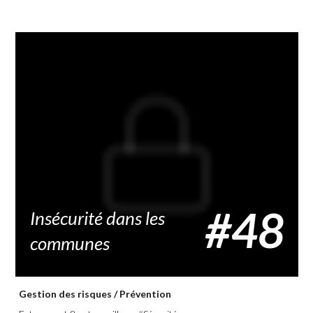
Economie
Enseignement
Environnement
Sécurité
Services publics
Social
#48
Insécurité dans les
Transports
Urbanisme
communes
Gestion des risques
/
Prévention