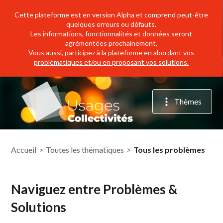
Cette plateforme est en version Alpha et comprend peut-être
quelques erreurs ou défauts.
Les informations, fonctionnalités et données seront
agrémentées prochainement.
Vous aussi, participez à la plateforme en abordant vos
problématiques et/ou en proposant vos solutions.
Thèmes
Accueil
>
Toutes les thématiques
>
Tous les problèmes
Naviguez entre Problèmes &
Agriculture
Attractivité
Solutions