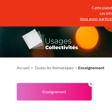
Cette plate
Les inf
Vous aussi, partic
Accueil
>
Toutes les thématiques
>
Enseignement
X
Agriculture
Enseignement
Environnement