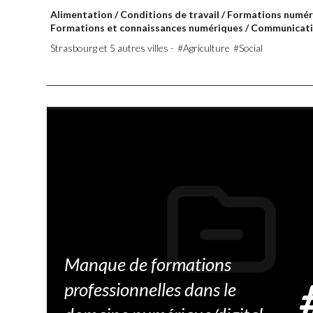
Alimentation
/
Conditions de travail
/
Formations numé
Formations et connaissances numériques
/
Communicat
Strasbourg et 5 autres villes -
#Agriculture
#Social
Manque de formations
professionnelles dans le