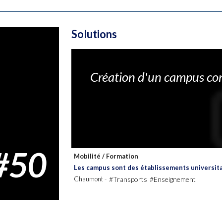
Solutions
Création d'un campus con
#50
Mobilité
/
Formation
Les campus sont des établissements universitair
Chaumont -
#Transports
#Enseignement