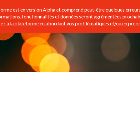
forme est en version Alpha et comprend peut-être quelques erreurs
ormations, fonctionnalités et données seront agrémentées procha
ipez à la plateforme en abordant vos problématiques et/ou en propo
Attractivité
Economie
Sécurité
Services publics