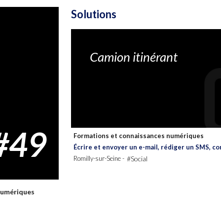
Solutions
Urbanisme
Camion itinérant
#49
Formations et connaissances numériques
Écrire et envoyer un e-mail, rédiger un SMS, co
Romilly-sur-Seine -
#Social
numériques