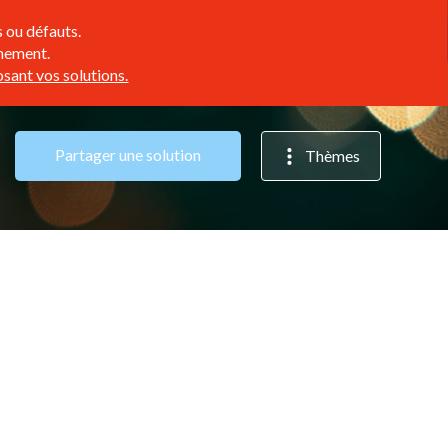
 ou défauts.
inement.
sant vos solutions.
Partager une solution
Thèmes
Enseignement
Social