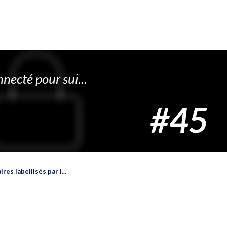
necté pour sui...
#45
es labellisés par l...