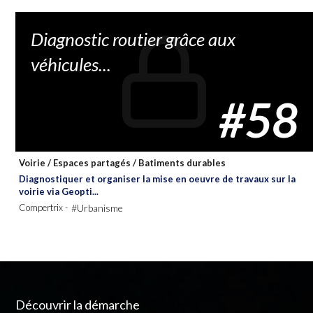
Diagnostic routier grâce aux
véhicules...
#58
Voirie
/
Espaces partagés
/
Batiments durables
Diagnostiquer et organiser la mise en oeuvre de travaux sur la
voirie via Geopti...
Compertrix -
#Urbanisme
Découvrir la démarche