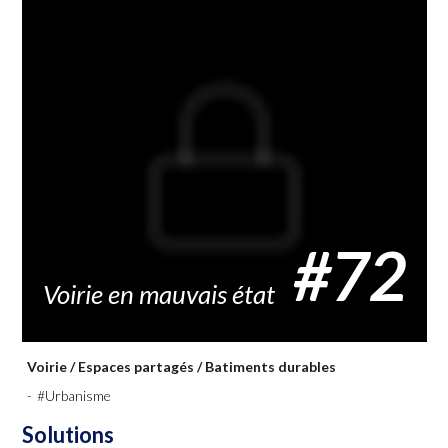
Economie
Enseignement
Environnement
Sécurité
Services publics
Social
#72
Voirie en mauvais état
Transports
Urbanisme
Voirie
/
Espaces partagés
/
Batiments durables
-
#Urbanisme
Solutions