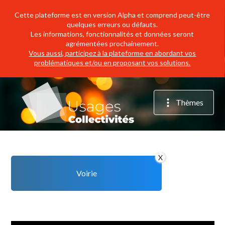
Cette plateforme est en version Alpha et comprend peut-être
quelques erreurs ou défauts.
Les informations, fonctionnalités et données seront
agrémentées prochainement.
Vous aussi, participez à la plateforme en abordant vos
problématiques et/ou en proposant vos solutions.
Thèmes
X
Voirie
Agriculture
Attractivité