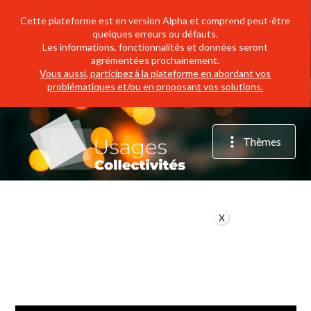
Cette plateforme est en version Alpha et comprend peut-être
quelques erreurs ou défauts.
Les informations, fonctionnalités et données seront
agrémentées prochainement.
Vous aussi, participez à la plateforme en abordant vos
problématiques et/ou en proposant vos solutions.
Thèmes
X
Accompagnement
Agriculture
Attractivité