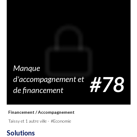
Economie
Enseignement
Environnement
Sécurité
Manque
Services publics
Social
#78
d'accompagnement et
de financement
Transports
Urbanisme
Financement
/
Accompagnement
Taissy et 1 autre ville -
#Economie
Solutions